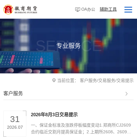
辅助工具
OA办公
首页
走进徽商
SERVICE
专业服务
客户服务
研究资讯
业务板块
当前位置：
客户服务
/
交易服务
/
交易提示
营业网点
客户服务
投资者教育
党建专栏
2026年8月3日交易提示
31
一、保证金标准及涨跌停板幅度变动1.郑商所CJ2609
2026.07
合约临近交割月提高保证金；2.上期所2608、2609合