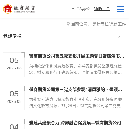
辅助工具
OA办公
首页
当前位置：
党建专栏
/
党建工作
走进徽商
党建专栏
客户服务
徽商期货公司第五党支部开展主题党日暨廉洁书画展参观学习活动
研究资讯
05
为持续深化党风廉政教育，引导支部党员坚定理想信
2026.08
业务板块
念、树立和践行正确政绩观，厚植清廉履职思想根
基，近日，徽商期货第公司五党支部组织全体党员开
营业网点
展专题主题党日活动，并赴集团参观“清风雅韵・墨颂
徽商期货公司第三党支部参观“清风雅韵・墨颂清廉”廉洁主题作品展
清廉”廉洁主题书画展，在翰墨丹青中接受廉洁文化熏
05
投资者教育
陶。主题党日活动上，各项学习议程有序推进。支部
为扎实推进廉洁警示教育走深走实，充分用好集团廉
2026.08
党建专栏
书记林可为全体党员讲授专题党课，围绕习近平党建
洁文化教育资源，7月29日，徽商期货公司第三党支部
思想、树立和践行正确政绩观深入解读阐释，深刻阐
组织党员前往集团一楼展厅，实地参观“清风雅韵・墨
明新时代党员肩负的职责使命。支部纪检委员计策带
颂清廉”廉洁主题作品展，以沉浸式艺术熏陶淬炼党性
党建共建聚合力 跨界融合促发展—徽商期货公司第三党支部与科大讯飞运营商综合党支部开展党建共建
领全体党员学习《习近平总书记考察安徽时的讲话精
修养，把崇廉拒腐理念根植于心、外化于行。本次展
04