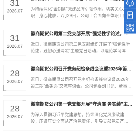
秀员工分享会暨“先进典型进一线”巡讲活动，组织全体
31
型等重点内容展开深入交流研讨。本次党建共建活动
成立105周年大会上的重要讲话精神贯通起来，与贯彻
面典型案例为镜鉴，时刻绷紧廉洁自律这根弦，自觉
坚守政治巡察定位，聚焦党中央和省委省政府决策部
将艺术鉴赏与廉洁文化学习深度结合，内容充实、导
员工学习身边榜样、汲取奋进动能。本次巡讲邀请徽
以党建牵线搭桥，打通科技产业与金融行业交流渠
为持续深化“金钥匙”党建品牌引领作用，切实关心关爱
落实党的二十届四中全会精神结合起来，坚持读原著
2026.07
把观展汲取的清风正气内化于心、外化于行，立足期
署、省国资委党委及集团党委工作要求落实情况，聚
向鲜明。下一步，徽商期货公司第三党支部将持续巩
商集团及其子公司三位不同业务条线骨干带来干货分
道，推动两个领域党组织互学共建、协同提升，真正
职工身心健康，7月29日，公司工会面向全体职工组织
学原文，将学习成果转化为攻坚克难的勇气和智慧，
货岗位严守纪律底线，坚持廉洁从业、实干担当，奋
焦群众身边不正之风和腐败问题，聚焦基层党组织和
固本次观展学习成效，推动廉洁教育常态化、长效
享，安徽商之都党群人事中心（党委宣传部）张静分
实现党建经验共交流、前沿技术知识共分享、高质量
开展“金钥匙”关爱职工心理健康暨压力调适专题讲座。
转化为带队伍的能力和本领。二是聚焦主责主业，夯
力推动各项工作高质量发展。
党员队伍建设，聚焦巡视巡察、审计等问题整改情
化，引导支部全体党员把廉洁理念内化于心、外化于
享其党建赋能经营、坚守岗位初心的实践感悟；徽商
发展思路共研讨，为后续深化跨界合作、以党建引领
本次讲座特邀省委党校教授现场授课，采用线上线下
实组织基础。推进党支部标准化规范化建设，严格落
况，深入查找政治偏差，推动解决突出问题，为徽商
行，始终坚守廉洁从业底线，立足岗位担当作为，以
徽商期货公司第二党支部开展“强党性学论述，践初心送清凉”主题党日活动
物流经营发展部副经理李琪结合物流业务讲解风控落
业务融合发展奠定坚实基础。
相结合的形式，近60名职工积极参加。讲座紧扣新时
31
实“三会一课”、主题党日等制度，扎实推进“三项工
期货公司改革转型发展贡献力量。郑荣春强调，巡察
清正务实的工作作风助力公司高质量发展。
地与客户服务提升实操路径；徽商物产贸易八部经理
代社会发展背景下职工心理现状，结合当前经济环
程”。强化党员教育培训，结合期货公司特点，从“选、
近日，徽商期货公司第二党支部组织开展了“强党性学
是重要的政治工作，是践行“两个维护”的战略举措，是
2026.07
陈应天畅谈贸易一线主动履职、自主攻坚的岗位成长
境、组织工作、家庭生活等多维度常见压力源，围绕
育、用、留”四个维度锻造人才，把组织优势转化为人
论述，践初心送清凉”主题党日活动，以理论学习淬炼
促进改革发展的重要途径，是全面从严治党的利剑利
心得，多维度覆盖党建、风控、经营管理等重点工
心理健康核心内涵、压力产生底层逻辑、科学心理调
才优势和发展优势。三是严明纪律规矩，涵养清风正
党性，以暖心服务践行初心。以艺育廉，翰墨清风涤
器，是密切联系群众的平台纽带。巡察组要坚持以习
作，内容贴合一线实际，兼具思想性与实操性。本次
适路径三大核心内容展开系统讲解。针对职工普遍存
气。各级党组织要切实履行全面从严治党主体责任，
荡初心。支部全体党员集中参观“清风雅韵·墨颂清廉”
近平新时代中国特色社会主义思想为指导，认真贯彻
分享会紧扣公司人才建设、品牌创建、业务发展核心
徽商期货公司召开党务纪检条线会议暨2026年第二期“金钥匙”交流座谈会
在的职场焦虑、情绪内耗、角色失衡等现实困扰，教
党组织书记要认真履行第一责任人职责，班子成员要
廉洁主题书画展。展厅内，主题鲜明的书法作品挥毫
28
落实习近平总书记关于巡视巡察工作的重要论述和考
目标，打破部门壁垒，推动先进经验下沉一线，让优
授结合压力适应理论、情绪ABC理论、意义换框法等
严格履行“一岗双责”，形成一级抓一级、层层抓落实的
书写“清正廉明”“淡泊明志”等警句箴言，传递克己奉公
察安徽重要讲话精神，始终树立和践行正确政绩观，
近日，徽商期货公司召开党务纪检条线会议暨2026年
秀做法可复制、可推广，引导全体员工对标先进、查
2026.07
专业心理学知识，搭配《孟子》《论语》等传统经典
工作格局。四是压实工作责任，做好巡察各项配合保
的古训；意境深远的国画通过荷花等意象，生动诠释
紧紧围绕“四个聚焦”监督重点，依规依纪依法开展巡
第二期“金钥匙”交流座谈会。公司党委副书记、董事、
找差距、提升能力。公司将持续丰富“先进典型进一线”
名句、跳蚤效应、淬火效应等生动案例，深入浅出讲
障工作。要深刻认识巡察工作的重要意义，坚持实事
清廉自守的精神品格。同志们驻足凝神、细细品读，
察。徽商期货党委要切实提高政治站位，强化思想认
纪委书记、工会主席潘晓英主持会议。各党支部委
活动载体，常态化开展榜样宣讲、经验交流、技能分
解一套可落地、易操作的心理调适方法。 引导大家辩
求是，主动诚恳接受巡察监督。要严守政治纪律和政
在艺术熏陶中感悟廉洁真谛，于翰墨飘香中绷紧纪律
识，深刻领会巡察工作的重大意义，自觉接受监督，
员、党务工作人员及党群工作部相关人员以“线上+线
享，持续厚植比学赶超、干事创业的浓厚氛围，把榜
证看待压力、转换思维视角，正视挫折、理性取舍、
治规矩，如实汇报情况，客观反映问题，不遮掩、不
徽商期货公司第一党支部开展“守清廉 务实绩”主题党日活动
之弦，进一步筑牢了拒腐防变的思想防线。以学促
如实反映情况，全力做好配合保障，确保巡察规范有
下”相结合形式参会。会议首先开展集中理论学习，组
28
样力量转化为推动企业高质量发展的内生动力，为落
合理规划人生目标，鼓励职工主动搭建社会支持网
夸大，保证巡察组了解真实情况、发现实际问题。
廉，实干笃行凝聚共识。党支部全体党员在二楼西会
序。要压紧压实整改主体责任，抓好巡察反馈问题整
织学习习近平总书记在庆祝中国共产党成立105周年大
实人才强企战略、擦亮“金钥匙”党建品牌提供坚实支
为深入贯彻习近平党建思想，持续深化党风廉政建
络，借助组织、亲友力量疏导负面情绪，减少心理内
2026.07
议室开展集中学习，深入学习了《习近平关于树立和
改，切实将巡察成效转化为推动公司高质量发展的强
会上的重要讲话精神，传达学习省委常委会、省纪委
撑。（图/文 林琬星）
设，压紧压实全面从严治党责任，引导支部党员严守
耗。此次心理健康专题讲座是公司“金钥匙”党建品牌暖
践行正确政绩观论述摘编》，通报了正反面典型案
大动力。巡察组与徽商期货党委要坚持同题共答、同
常委会会议相关部署要求以及纪检干部违规违纪典型
纪律规矩、弘扬清廉作风、立足岗位真抓实干，7月24
心服务职工的重要举措，也是工会落实职工关怀、做
例，引导党员受警醒、明底线、知敬畏。公司党委副
频共振、同向发力，圆满完成集团党委交给的巡察任
案例。交流研讨环节，各党支部依次汇报上半年工作
日下午，徽商期货公司第一党支部组织开展“守清廉 务
实“我为群众办实事”的具体行动。下一步，公司将持续