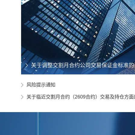
关于市价指令上线及有关交易指令下单量的
交易软件使用通知
关于徽商e家软件下线的正式通知
关于调整交割月合约公司交易保证金标准的
关于调整交割月合约公司交易保证金标准的
风险提示通知
关于临近交割月合约（2609合约）交易及持仓方面