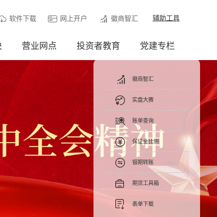
辅助工具
软件下载
网上开户
徽商智汇
块
营业网点
投资者教育
党建专栏
徽商智汇
实盘大赛
账单查询
保证金比例
银期转账
期货工具箱
表单下载