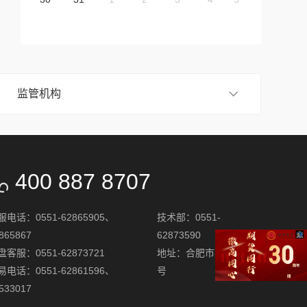
监管机构
400 887 8707
服电话：0551-62865905、
技术部：0551-
865867
62873590
盘客服：0551-62873721
地址：合肥市芜湖路258
易电话：0551-62861596、
号
533017