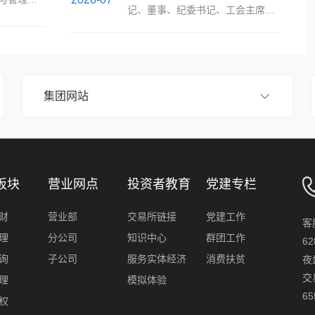
公司持续深化数字化转型、赋能行
长张盛主持召开与徽商期货党委副
记、董事、纪委书记、工会主席潘
应邀走进
业高质量发展的有力鞭策。深耕数
书记、纪委书记、工会主席潘晓英
晓英主持召开恳谈会，总部相关职
签署《投
据治理，构建高质量数据资产“客
的见面沟通会，传达集团党委有关
能部门、分支机构负责人及员工代
。徽商期
户期货行为数据集”是徽商期货在
工作要求，通报巡察任务和工作安
表共70余人参加会议。本次恳谈会
席活动。
长期业务实践与数字化探索中沉淀
排。动员会上，张盛作动员报告，
坚持问题导向与目标导向相结合。
建筑大学
的核心数据资产。该数据集聚焦金
潘晓英主持会议并表态发言。巡察
会前，公司面向员工，围绕创新业
集团网站
入全方位、
融服务领域，以结构化数据为主要
组副组长吕芳英及有关同志，徽商
务开发、互联网营销推广、薪酬考
货，感受
模态，全面、精准地刻画了客户在
期货公司领导班子成员出席会议；
核机制、内部政策支持、业务流程
及教师代
期货交易全流程中的行为特征与偏
其他有关人员列席会议。张盛指
等重点工作，发放专项调研问卷，
者教育基
好。依托公司完善的数据治理体系
出，巡察组将坚守政治巡察定位，
广泛征集意见和建议近50条，为恳
是公司开展
与标准化数据中台，该数据集实现
聚焦党中央和省委省政府决策部
谈会奠定了扎实的沟通基础。会
板块
营业网点
投资者教育
党建专栏
的专业性
了从数据采集、清洗、加工到应用
署、省国资委党委及集团党委工作
上，人力资源部就近期公司出台的
提供了生
的全链路质量管控，确保了数据的
要求落实情况，聚焦群众身边不正
相关管理制度、政策出台背景、核
财
营业部
交易所链接
党建工作
、座谈交
准确性、完整性与时效性，为后续
客
之风和腐败问题，聚焦基层党组织
心条款及后续优化方向进行详细解
行座谈交
理
分公司
知识中心
群团工作
的智能投研、精准营销、风险控制
62
和党员队伍建设，聚焦巡视巡察、
读；党群工作部通报了2026年“我
访表示热
等场景提供了坚实的数据底座。科
询
子公司
服务实体经济
消费扶贫
审计等问题整改情况，深入查找政
夜
为群众办实事”项目阶段性进展情
货市场从
技赋能业务，破解金融服务痛点长
治偏差，推动解决突出问题，为徽
交
理
模拟体验
况。在答疑交流环节，总部职能部
项目与成
期以来，期货行业在客户服务与风
商期货公司改革转型发展贡献力
65
门负责人就征集的意见建议，本着
权
远之策，
险管理中面临着客户画像不精准、
量。郑荣春强调，巡察是重要的政
实事求是、直面问题的原则，逐一