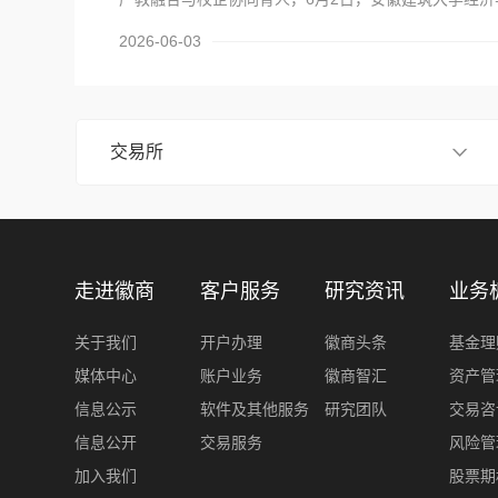
院院长彭志胜、党委副书记汪令宇、副院长蔡弘等一行
2026-06-03
徽商期货有限责任公司，实地参观、座谈交流，并正式
资者教育合作协议》与《研究生联合培养基地协议书》
货董事长、总经理储进，党委委员、副总经理陈名贤出
双方同时为“安徽建筑大学研究生联合培养基地”及“安徽
交易所
毕业生就业实习基地”揭牌。这标志着双方校企合作迈
多层次、长期化的新阶段。一、实地参观：走进徽商期
行业底蕴活动伊始，安徽建筑大学经济与管理学院领导
表在徽商期货工作人员的引导下，参观了公司省级投资
地。该基地连续四年获评“省级优秀投资者教育基地”，
走进徽商
客户服务
研究资讯
业务
普惠投教、提升公众金融素养的重要窗口。校方对基地
和实践价值给予高度评价，认为其为高校金融人才培养
关于我们
开户办理
徽商头条
基金理
动的“第二课堂”。（参观徽商期货投资者教育基地）二
流：共话合作基础，共谋育人新径参观结束后，双方举
媒体中心
账户业务
徽商智汇
资产管
流。徽商期货董事长、总经理储进首先对校方一行的到
信息公示
软件及其他服务
研究团队
交易咨
烈欢迎，并系统介绍了公司及集团的发展历史、安徽期
信息公开
交易服务
风险管
无到有的历程，以及公司近年来与各大高校开展的合作
加入我们
股票期
果。他强调，将投资者教育纳入国民教育体系是行业长