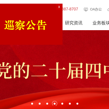
400-887-8707
OA办公
走进徽商
客户服务
研究资讯
业务板
x