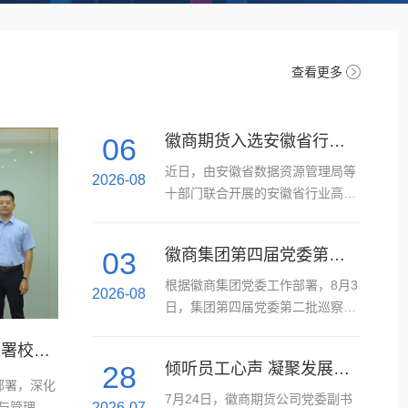
查看更多
06
徽商期货入选安徽省行业高质量数据集名单
近日，由安徽省数据资源管理局等
2026-08
十部门联合开展的安徽省行业高质
量数据集遴选结果正式公示。徽商
期货凭借“客户期货行为数据集”成
03
徽商集团第四届党委第二批巡察组巡察徽商期货党委工作动员会召开
功入选“优质型高质量数据集”名
单，成为省内期货行业中获此殊荣
根据徽商集团党委工作部署，8月3
2026-08
的代表企业。此次入选，标志着徽
日，集团第四届党委第二批巡察组
商期货在数据资产化建设与金融科
巡察徽商期货党委工作动员会召
技创新方面迈出坚实步伐，不仅是
徽商期货与安徽建筑大学经济与管理学院签署校企合作协议——校企携手推动投资者教育纳入国民教育体系
开。集团党委委员、巡察工作领导
28
倾听员工心声 凝聚发展合力——徽商期货公司召开员工恳谈会
省级主管部门对公司数据治理能力
小组副组长、纪委书记郑荣春出席
部署，深化
与数字化成果的权威认可，更是对
会议并讲话。动员会前，巡察组组
7月24日，徽商期货公司党委副书
与管理学
2026-07