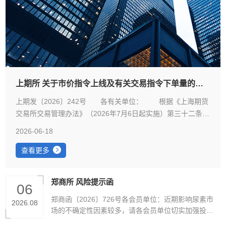
上期所 关于市价指令上线及有关交易指令下单量的通知
上期发〔2026〕242号 各有关单位： 根据《上海期货
交易所交易管理办法》（2026年7月6日起实施）第三十二条及
《上海期货交易所期权交易管理办法》（2026年7月6日起实
2026-06-18
施）第二十六、二十七条规定，就市价指令上线及有关交易指
令下单量通知如下： 自2026年7月6日（即2026年7月3日
查看更多
晚连续交易时段）起上线市价指令。市价指令适用于所有上市
的期货、期权品种。 限价指令每次最小下单量为1手，最
郑商所 风险提示函
06
大下单量期货品种为500手、期权品种为100手。市价指令每次
最小下单量为1手，最大下单量期货品种为60手、期权品种为3
郑商函〔2026〕726号各会员单位：近期影响尿素市
2026.08
0手。 套利指令的上线事宜，交易所将另行通知。 特
场的不确定性因素较多，请各会员单位切实加强投资
者教育和风险防范工作，提醒投资者理性参与，合规
此通知。 附件：交易指令问答