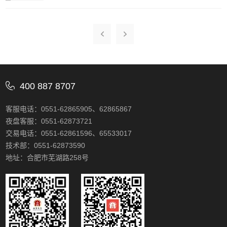
026年8月21日晚连续交易时段）起，上海期货交易所
过大商所网站（www.dce.com.cn）查询。四、交易指
上线套利指令。 初期，套利指令适用于铜、黄
令焦炭期权交易可以使用限价指令和限价止损（盈）
金、螺纹钢及天然橡胶期货品种。后续，拓展至其他
指令，每次最大下单数量为500手，与标的期货相同。
品种、推出跨品种套利组合的相关安排，交易所将另
五、行权与履约在每个交易日的交易时间以及到期日
行通知。套利指令仅支持期货品种，最小下单量为1
的15:00-15:30，客户可以提交“行权”、“双向期权持仓
手，最大下单量为500手。 特此通知。 附
对冲平仓”、“行权后双向期货持仓对冲平仓”和“履约后
件：套利指令上线首日套利合约列表 上海期货交
双向期货持仓对冲平仓”申请。在到期日的交易时间以
易所 2026年8月3日<span style
400 887 8707
及到期日的15:00-15:30，客户可以提交“放弃”申请。
="Times New Roman" ;="" "="">
六、持仓限额焦炭期权持仓限额为5000手。焦炭期权
客服电话：0551-62865905、62865867
与焦炭期货分开限仓。非期货公司会员和客户持有的
某月份期权合约中所有看涨期权的买持仓量和看跌期
夜盘客服：0551-62873721
权的卖持仓量之和、看跌期权的买持仓量和看涨期权
交易电话：0551-62861596、65533017
的卖持仓量之和，分别不得超过期权品种的持仓限
技术部：0551-62873590
额。具有实际控制关系的持仓合并计算。七、组合策
地址：合肥市芜湖路258号
略保证金自2026年9月2日结算时起，焦炭期权2611、
2701合约月份的合约参与组合策略保证金优惠。八、
相关费用焦炭期权交易手续费收取标准为0.5元/手，焦
炭期权行权（履约）手续费收取标准与期权交易手续
费相同，为0.5元/手。焦炭期权套期保值交易手续费收
取标准为0.25元/手。焦炭期权收取申报费，按日收