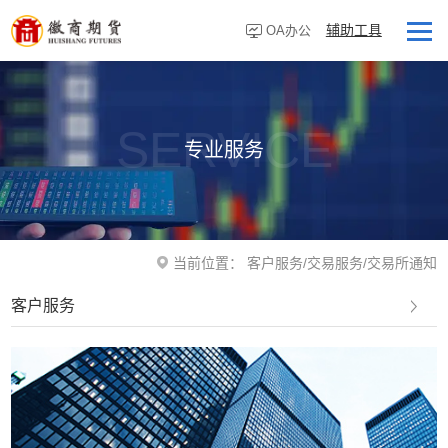
辅助工具
OA办公
首页
走进徽商
SERVICE
专业服务
客户服务
研究资讯
业务板块
当前位置：
客户服务
/
交易服务
/
交易所通知
营业网点
客户服务
投资者教育
党建专栏