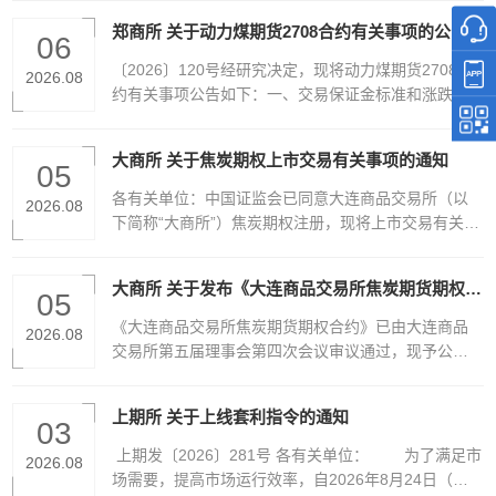
交易。特此函告。郑州商品交易所2026年8月6日
上海期货交易所 2026年6月18日
郑商所 关于动力煤期货2708合约有关事项的公告
06
〔2026〕120号经研究决定，现将动力煤期货2708合
2026.08
约有关事项公告如下：一、交易保证金标准和涨跌停
板幅度交易保证金标准为50%，涨跌停板幅度为1
0%。按规则规定执行的交易保证金标准和涨跌停板幅
大商所 关于焦炭期权上市交易有关事项的通知
度高于上述标准的，仍按相关规定执行。二、交易限
05
额非期货公司会员或者客户单日开仓交易的最大数量
各有关单位：中国证监会已同意大连商品交易所（以
2026.08
为20手。单日开仓交易数量是指非期货公司会员或者
下简称“大商所”）焦炭期权注册，现将上市交易有关事
客户当日在单个期货合约上的买开仓数量与卖开仓数
项通知如下：一、上市交易时间焦炭期权自2026年9月
量之和。实际控制关系账户组单日开仓交易的最大数
2日（周三）起上市交易。当日8:55-9:00集合竞价，9:
大商所 关于发布《大连商品交易所焦炭期货期权合约》的公告
量按照单个客户执行。套期保值交易和做市交易的开
00开盘。9月2日（周三）当晚，焦炭期权开展夜盘交
05
仓数量不受交易限额限制。对于第一次超过交易限额
易。二、上市交易合约焦炭期权首批上市交易合约是
《大连商品交易所焦炭期货期权合约》已由大连商品
2026.08
的非期货公司会员或者客户，郑州商品交易所将采取
以J2611、J2612、J2701、J2702、J2703、J2704、
交易所第五届理事会第四次会议审议通过，现予公
暂停开仓不低于5个交易日的监管措施，累计两次超过
J2705、J2706、J2707、J2708期货合约为标的的期
布，自公布之日起施行。焦炭期货期权合约上市交易
交易限额的，将采取暂停开仓不低于1个月的监管措
权合约。三、挂牌基准价根据BAW美式期权定价模型
时间及有关事项另行通知。特此公告。
施。情节严重的，按照《郑州商品交易所违规处理办
上期所 关于上线套利指令的通知
计算焦炭期权合约的挂牌基准价，模型中的利率取最
03
法》有关规定处理。上述事项与动力煤期货当前挂牌
新的一年期定期存款基准利率，波动率取标的期货合
上期发〔2026〕281号 各有关单位： 为了满足市
合约保持一致。特此公告。郑州商品交易所2026年8月
2026.08
约历史波动率。挂牌基准价于上市前一个交易日结算
场需要，提高市场运行效率，自2026年8月24日（即2
6日
后，通过会员服务系统随结算数据一同发布，也可通