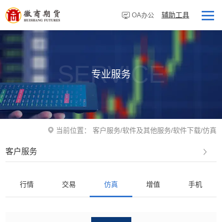
辅助工具
OA办公
首页
走进徽商
SERVICE
专业服务
客户服务
研究资讯
业务板块
当前位置：
客户服务
/
软件及其他服务
/
软件下载
/
仿真
营业网点
客户服务
投资者教育
党建专栏
行情
交易
仿真
增值
手机