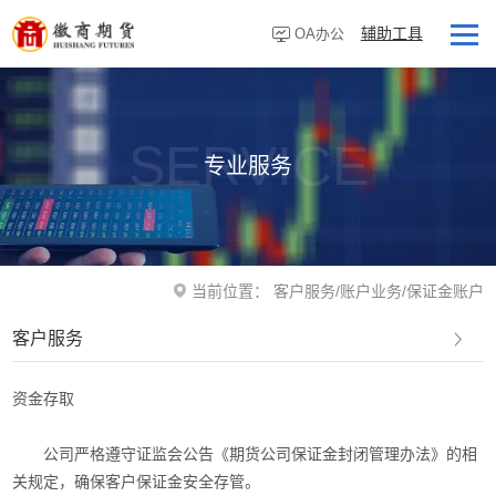
辅助工具
OA办公
首页
走进徽商
SERVICE
专业服务
客户服务
研究资讯
业务板块
当前位置：
客户服务
/
账户业务
/
保证金账户
营业网点
客户服务
投资者教育
资金存取
党建专栏
公司严格遵守证监会公告《期货公司保证金封闭管理办法》的相
关规定，确保客户保证金安全存管。