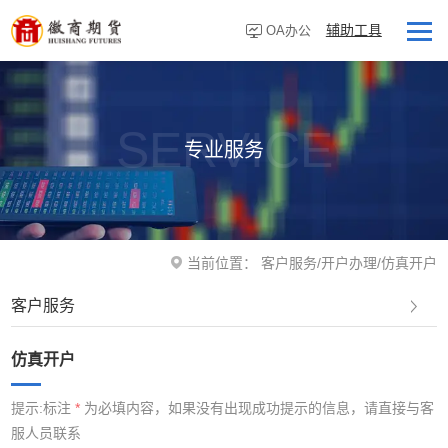
辅助工具
OA办公
首页
走进徽商
SERVICE
专业服务
客户服务
研究资讯
业务板块
当前位置：
客户服务
/
开户办理
/
仿真开户
营业网点
客户服务
投资者教育
仿真开户
党建专栏
提示:标注
*
为必填内容，如果没有出现成功提示的信息，请直接与客
服人员联系