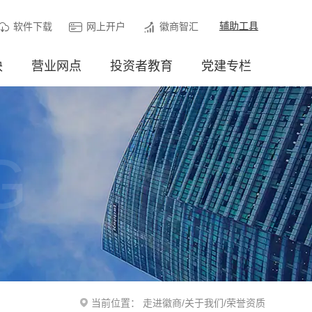
辅助工具
软件下载
网上开户
徽商智汇
块
营业网点
投资者教育
党建专栏
G
当前位置：
走进徽商
/
关于我们
/
荣誉资质