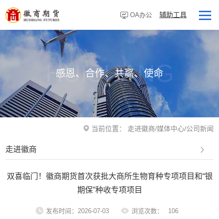
辅助工具
OA办公
首页
走进徽商
HUISHANG
感恩、合作、共赢、使命
客户服务
研究资讯
业务板块
当前位置：
走进徽商
/
媒体中心
/
公司新闻
营业网点
走进徽商
投资者教育
双喜临门！徽商期货首次获批大商所生物育种专项项目和“银
党建专栏
期保”种收专项项目
发布时间：2026-07-03
浏览次数：
106