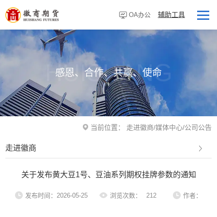
辅助工具
OA办公
首页
走进徽商
HUISHANG
感恩、合作、共赢、使命
客户服务
研究资讯
业务板块
当前位置：
走进徽商
/
媒体中心
/
公司公告
营业网点
走进徽商
投资者教育
关于发布黄大豆1号、豆油系列期权挂牌参数的通知
党建专栏
发布时间：2026-05-25
浏览次数：
212
作者：