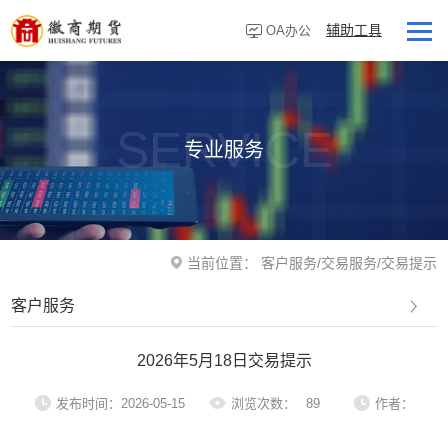
辅助工具
OA办公
首页
走进徽商
SERVICE
专业服务
客户服务
研究资讯
业务板块
当前位置：
客户服务
/
交易服务
/
交易提示
营业网点
客户服务
投资者教育
2026年5月18日交易提示
党建专栏
发布时间：2026-05-15
浏览次数：
89
作者：