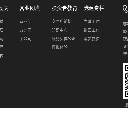
板块
营业网点
投资者教育
党建专栏
财
营业部
交易所链接
党建工作
客
理
分公司
知识中心
群团工作
62
询
子公司
服务实体经济
消费扶贫
夜
交
理
模拟体验
65
权