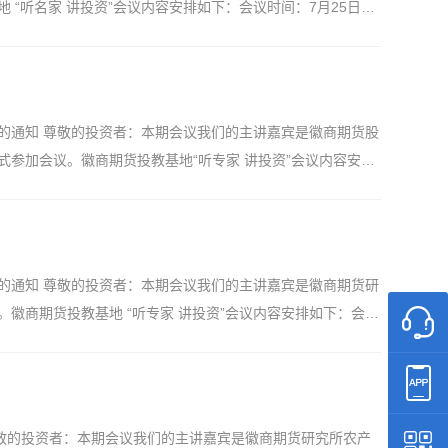
“听名家 讲投资”会议内容安排如下：会议时间：7月25日下
。
统介绍》 米文主讲讲师简介：米文：深圳某证券基金管理有限公
询考试的从业人员。曾在头部期货公司担任部门总经理，十年从
，善于自上而下的逻辑研究及微观的反向验证，擅于挖掘投资
通过手机观看直播，手机微信识别二维码即可观看直播。 徽
安排的通知 尊敬的投资者：本期会议我们的主讲嘉宾是徽商期货股
取任何费用，旨在帮助客户提升理论实践水平，外部专家非我司
参加会议。徽商期货投教基地“听专家 讲投资”会议内容安排
亏损，投资者需自行判断操作并承担相应风险，期货有风险，
国内宏观表现以及股指期货行情展望》徽商期货股指期货研究员
金融硕士毕业。现任徽商期货股指期货研究员，专注于股指期货及
通过手机观看直播，手机微信识别二维码即可预约直播。 徽商
何费用，旨在帮助客户提升理论实践水平，授课内容仅代表专家
安排的通知 尊敬的投资者：本期会议我们的主讲嘉宾是徽商期货研
承担相应风险，期货有风险，投资需谨慎。
徽商期货投教基地 “听专家 讲投资”会议内容安排如下：会议
面研究概述》徽商期货研究所分析师——张玺主讲讲师简介：张
毕业于合肥工业大学，经济学硕士，曾在CSSCI上发表金融学论
业链现状研究，注重套利、对冲策略的设计与实践。 参会方
直播。 徽商期货有限责任公司投资者教育基地 【免责声
知 尊敬的投资者：本期会议我们的主讲嘉宾是徽商期货研究所农产