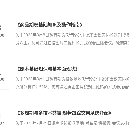
《商品期权基础知识及操作指南》
8
关于2025年8月8日徽商期货“听专家 讲投资”会议安排的通
.08
员方正。您可通过扫描图片二维码的方式观看直播会议。徽商期货 
15：30会议内容：《商品期权基础知识及操作指南》 徽商期
学金融工程硕士，徽商期货衍生品研究员，专注于策略研究开发，
参与保险+期货的场外衍生品业务并负责策略对冲，擅长技术形
《原木基础知识与基本面现状》
1
策略，目前专注合成橡胶和期权研究。 参会方式：客户可直接
关于2025年8月1日徽商期货投教基地“听专家 讲投资”会议
.08
期货有限责任公司投资者教育基地 免责声明:本培训不收取任
究所分析师刘静然。您可通过点击图片识别二维码的方式参加会议
个人观点，按此操作可能会导致亏损，投资者需自行判断操作并
议时间：8月1日下午15：30会议内容：《原木基础知识与基
然，合肥工业大学金融学硕士，现任徽商期货有限责任公司研究
究，多次前往产地调研。在期货日报、文华财经等媒体机构发表
《多周期与多技术共振 趋势跟踪交易系统介绍》
4
方式：客户可直接通过手机观看直播，手机微信识别二维码即可
关于2025年7月25日徽商期货投教基地“听名家 讲投资”会议
.07
明】:本培训不收取任何费用，旨在帮助客户提升理论实践水平