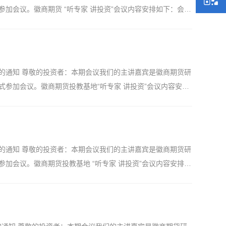
，授课内容仅代表专家个人观点，按此操作可能会导致亏损，投
加会议。徽商期货 “听专家 讲投资”会议内容安排如下：会议
。
天气和政策驱动》徽商期货研究所农产品分析师——郭文伟主讲讲
要负责油脂油料相关品种研究。曾多次参与组织油脂产业链调
运用统计理论进行套利、对冲的量化分析研究。 参会方式：客
 徽商期货有限责任公司投资者教育基地 免责声明:本培训不
安排的通知 尊敬的投资者：本期会议我们的主讲嘉宾是徽商期货研
表专家个人观点，按此操作可能会导致亏损，投资者需自行判
参加会议。徽商期货投教基地“听专家 讲投资”会议内容安排
下的钢材市场供需分析》徽商期货研究所分析师——刘朦朦 主讲
研究生，多年期货投资交易经历，目前主要从事煤炭及煤化工
验，对市场结构和行情节奏有较深的理解。参会方式：客户可
徽商期货有限责任公司投资者教育基地 【免责声明】本培训不
安排的通知 尊敬的投资者：本期会议我们的主讲嘉宾是徽商期货研
仅代表其个人观点，按此操作可能会导致亏损，交易者需自行
加会议。徽商期货投教基地 “听专家 讲投资”会议内容安排如
PVC月均价期货合约介绍》徽商期货研究所能化品研究员魏龙飞主
，现任徽商期货公司研究所能化品种研究员，负责芳烃、烯烃相关
办并参与大型产业峰会，对品种的基本面研究形成独特见
二维码即可观看直播。 徽商期货有限责任公司投资者教育基