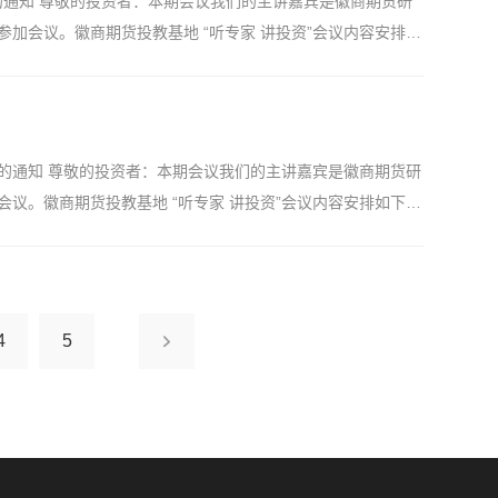
安排的通知 尊敬的投资者：本期会议我们的主讲嘉宾是徽商期货研
理论实践水平，授课内容仅代表专家个人观点，按此操作可能会
加会议。徽商期货投教基地 “听专家 讲投资”会议内容安排如
，投资需谨慎。
交易体系构建》 徽商期货研究所证券部分析师——吴飘飘主讲讲师
。主要从事ETF基本面及策略研究，具备扎实的金融理论基
体发表报告，擅长利用行业研究把握市场轮动。 参会方式：
。 徽商期货有限责任公司投资者教育基地 【免责声明】:本
安排的通知 尊敬的投资者：本期会议我们的主讲嘉宾是徽商期货研
容仅代表专家个人观点，按此操作可能会导致亏损，投资者需
议。徽商期货投教基地 “听专家 讲投资”会议内容安排如下：
对比以及套利逻辑》徽商期货研究所能化分析师——黄琛主讲讲师
易企业研究经历，曾负责企业期现结合与套期保值服务。现为
台发表投研报告及品种观点等。 参会方式：客户可直接通过
限责任公司投资者教育基地 【免责声明】:本培训不收取任何
4
5
人观点，按此操作可能会导致亏损，投资者需自行判断操作并