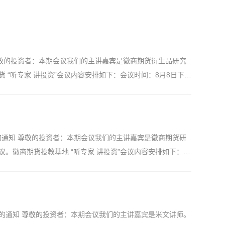
知 尊敬的投资者：本期会议我们的主讲嘉宾是徽商期货衍生品研究
“听专家 讲投资”会议内容安排如下：会议时间：8月8日下午
货衍生品研究员——方正 主讲讲师简介：方正，中国科学技术大
合作管理过4000万资管产品，个人策略年化收益率超10%，
态分析和基本面研究，开发出基本面和技术面结合的动量选股
通过手机观看直播，手机微信识别二维码即可观看直播。 徽商
安排的通知 尊敬的投资者：本期会议我们的主讲嘉宾是徽商期货研
何费用，旨在帮助客户提升理论实践水平，授课内容仅代表专家
。徽商期货投教基地 “听专家 讲投资”会议内容安排如下：会
承担相应风险，期货有风险，投资需谨慎。
本面现状》徽商期货研究所分析师——刘静然主讲讲师简介：刘静
所分析师，主要负责苹果、红枣、原木、棉花等产业的品种研
过数篇文章，对产区政策和产业链分析有其独到见解。 参会
观看直播。徽商期货有限责任公司投资者教育基地 【免责声
安排的通知 尊敬的投资者：本期会议我们的主讲嘉宾是米文讲师。
，授课内容仅代表专家个人观点，按此操作可能会导致亏损，投