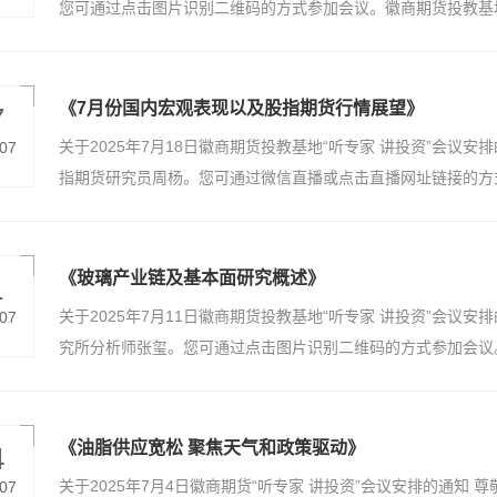
您可通过点击图片识别二维码的方式参加会议。徽商期货投教基地 
资者需自行判断操作并承担相应风险，期货有风险，投资需谨慎
午15：30会议内容：《多周期与多技术共振 趋势跟踪交易系
司风控总监，2009年进入期货行业，是第一批通过期货投资咨
业经历。理工科出身的理性思维为研究分析铺势了扎实的基本功
《7月份国内宏观表现以及股指期货行情展望》
7
机会，精通投资前分析以及风险管理。 参会方式：客户可直接
关于2025年7月18日徽商期货投教基地“听专家 讲投资”会议
.07
商期货有限责任公司投资者教育基地 【免责声明】本培训不收
指期货研究员周杨。您可通过微信直播或点击直播网址链接的方式
工作人员，授课内容仅代表专家个人观点，按此操作可能会导致
如下：会议时间：7月18日下午15：30会议内容： 《7月份
投资需谨慎。
——周杨 主讲讲师简介：周杨，投资咨询证号Z0015971，
技术分析研究、程序化交易策略实现。 参会方式：客户可直接
《玻璃产业链及基本面研究概述》
1
期货有限责任公司投资者教育基地 免责声明:本培训不收取任
关于2025年7月11日徽商期货投教基地“听专家 讲投资”会议
.07
个人观点，按此操作可能会导致亏损，投资者需自行判断操作并
究所分析师张玺。您可通过点击图片识别二维码的方式参加会议。
时间：7月11日下午15：30会议内容：《玻璃产业链及基本
玺，徽商期货研究所分析师，投资咨询号:Z0015768。本硕均
文。目前主要负责黑色、有色金属板块宏观基本面分析和相关产
《油脂供应宽松 聚焦天气和政策驱动》
4
式：客户可直接通过手机观看直播，手机微信识别二维码即可观看
关于2025年7月4日徽商期货“听专家 讲投资”会议安排的通
.07