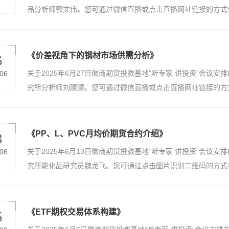
明】:本培训不收取任何费用，旨在帮助客户提升理论实践水平
品分析师郭文伟。您可通过微信直播或点击直播网址链接的方式参
资者需自行判断操作并承担相应风险，期货有风险，投资需谨慎
时间：7月4日下午15：30会议内容：《油脂供应宽松 聚焦
师简介：郭文伟，应用统计硕士研究生，现任农产品分析师，主
研，对于品种基本面特性具有一定了解。数字敏感性较高，注重
《价差视角下的钢材市场供需分析》
6
户可直接通过手机观看直播，手机微信识别二维码即可观看直播。
关于2025年6月27日徽商期货投教基地“听专家 讲投资”会议
.06
收取任何费用，旨在帮助客户提升理论实践水平，授课内容仅代
究所分析师刘朦朦。您可通过微信直播或点击直播网址链接的方式
断操作并承担相应风险，期货有风险，投资需谨慎。
如下：会议时间：6月27日下午15：30会议内容：《价差视角
讲师简介：刘朦朦，徽商期货研究所分析师，中国科学技术大学
产业链研究，服务多家现货龙头企业，积累了丰富的风险管理经
《PP、L、PVC月均价期货合约介绍》
3
直接通过手机观看直播，手机微信识别二维码即可观看直播。 
关于2025年6月13日徽商期货投教基地“听专家 讲投资”会议
.06
收取任何费用，旨在帮助客户提升理论实践水平，讲师授课内容
究所能化品研究员魏龙飞。您可通过点击图片识别二维码的方式参
判断操作并承担相应风险，期货有风险，投资需谨慎。
下：会议时间：6月13日下午15：30会议内容：《PP、L、
讲讲师简介：魏龙飞：从业资格号：F03117446，金融硕士
品种的产业链分析和研究工作。曾多次深入产业链进行调研，举
《ETF期权交易体系构建》
5
解。 参会方式：客户可直接通过手机观看直播，手机微信识别