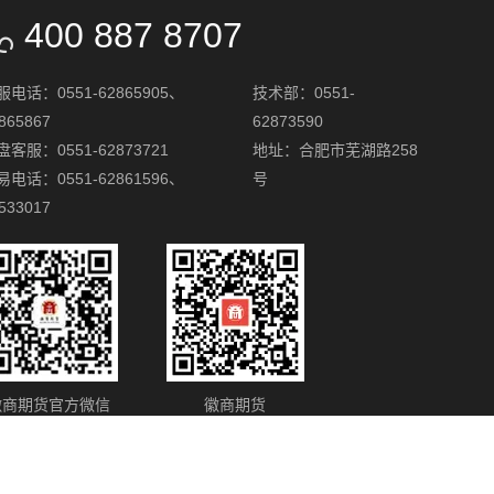
400 887 8707
服电话：0551-62865905、
技术部：0551-
865867
62873590
盘客服：0551-62873721
地址：合肥市芜湖路258
易电话：0551-62861596、
号
533017
徽商期货官方微信
徽商期货