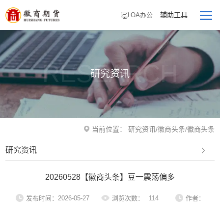
辅助工具
OA办公
首页
走进徽商
RESEARCH
研究资讯
客户服务
研究资讯
业务板块
当前位置：
研究资讯
/
徽商头条
/
徽商头条
营业网点
研究资讯
投资者教育
20260528【徽商头条】豆一震荡偏多
党建专栏
发布时间：2026-05-27
浏览次数：
114
作者：