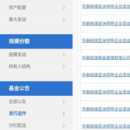
华泰柏瑞亚洲领导企业混
资产配置
重大变动
华泰柏瑞亚洲领导企业混
华泰柏瑞亚洲领导企业混合
规模份额
规模变动
华泰柏瑞基金管理有限公
持有人结构
华泰柏瑞亚洲领导企业混
基金公告
华泰柏瑞亚洲领导企业混合
全部公告
华泰柏瑞亚洲领导企业混合
发行运作
分红配送
华泰柏瑞亚洲领导企业混合